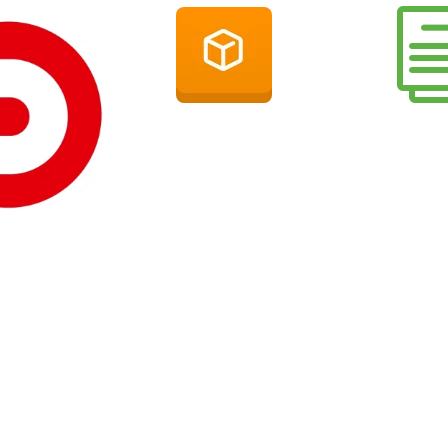
microtech büro+
Dokumenten­
Zeiterfassung