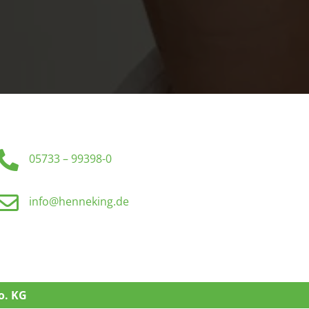

05733 – 99398-0

info@henneking.de
o. KG