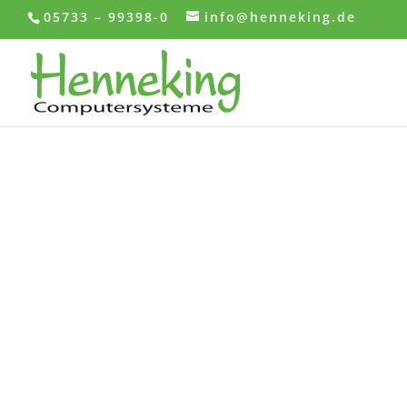
05733 – 99398-0
info@henneking.de
Software