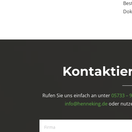
Bes
Dok
Kontaktie
Rufen Sie uns einfach an unter
05733 – 
info@henneking.de
oder nutze