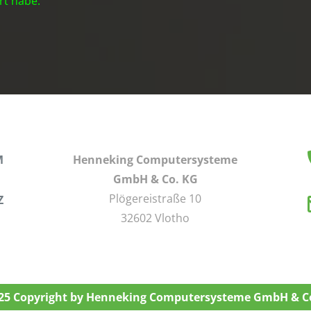
rt habe.
M
Henneking Computersysteme
GmbH & Co. KG
Plögereistraße 10
Z
32602 Vlotho
25 Copyright by Henneking Computersysteme GmbH & C