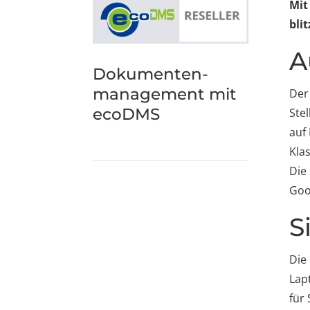
Mit
bli
A
Dokumenten-
management mit
Der
ecoDMS
Ste
auf
Kla
Die
Goo
S
Die
Lap
für