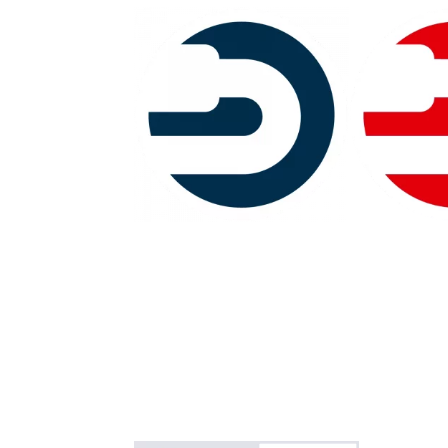
TopKontor Handwerk
TopKontor 